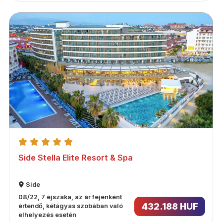
Side Stella Elite Resort & Spa
Side
08/22, 7 éjszaka, az ár fejenként
432.188 HUF
értendő, kétágyas szobában való
elhelyezés esetén