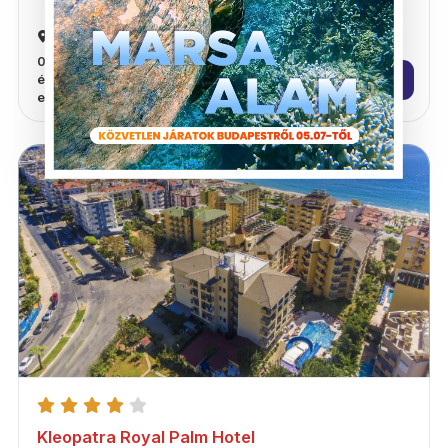
Alanya
08/04, 7 éjszaka, az ár fejenként
238.313 HUF
értendő, kétágyas szobában való
elhelyezés esetén
Kleopatra Royal Palm Hotel