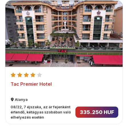
Tac Premier Hotel
Alanya
08/22, 7 éjszaka, az ár fejenként
335.250 HUF
értendő, kétágyas szobában való
elhelyezés esetén