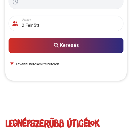
Utazók
2 Felnőtt
Keresés
További keresési feltételek
Legnépszerűbb úticélok