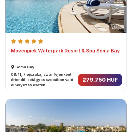
Movenpick Waterpark Resort & Spa Soma Bay
Soma Bay
08/11, 7 éjszaka, az ár fejenként
279.750 HUF
értendő, kétágyas szobában való
elhelyezés esetén