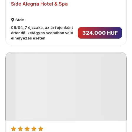
Side Alegria Hotel & Spa
Side
08/04, 7 éjszaka, az ár fejenként
324.000 HUF
értendő, kétágyas szobában való
elhelyezés esetén