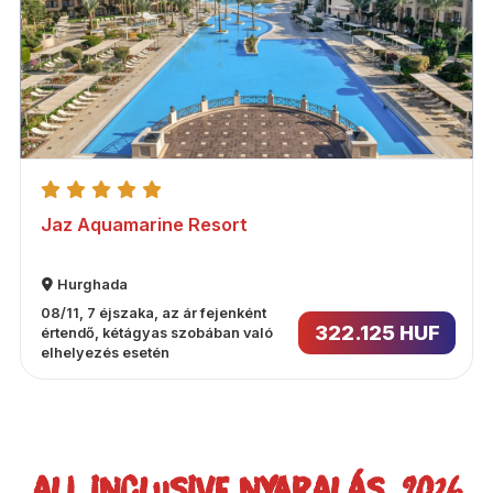
Jaz Aquamarine Resort
Hurghada
08/11, 7 éjszaka, az ár fejenként
322.125 HUF
értendő, kétágyas szobában való
elhelyezés esetén
ALL INCLUSIVE NYARALÁS, 2026