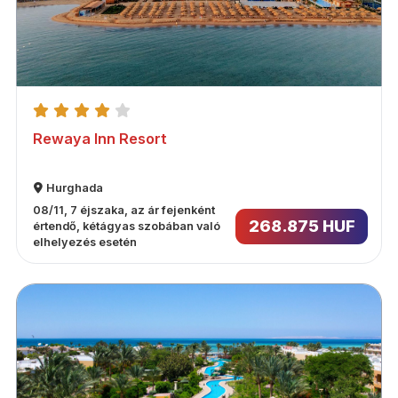
Rewaya Inn Resort
Hurghada
08/11, 7 éjszaka, az ár fejenként
268.875 HUF
értendő, kétágyas szobában való
elhelyezés esetén