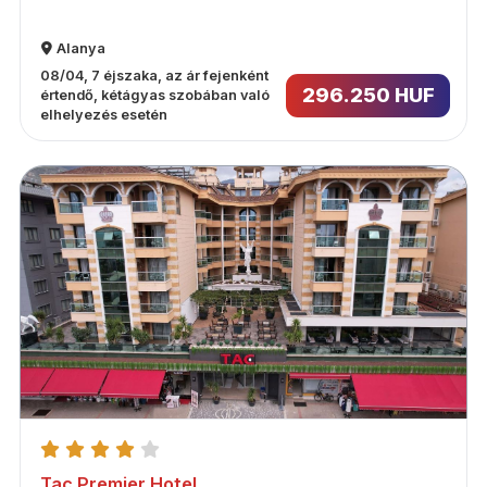
Alanya
08/04, 7 éjszaka, az ár fejenként
296.250 HUF
értendő, kétágyas szobában való
elhelyezés esetén
Tac Premier Hotel