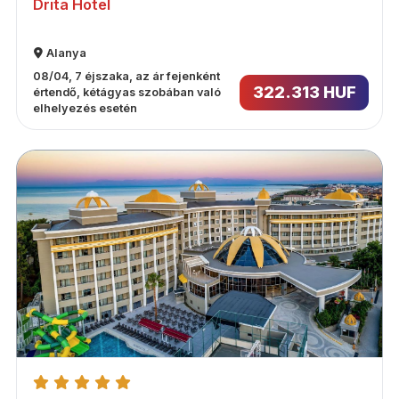
Drita Hotel
Alanya
08/04, 7 éjszaka, az ár fejenként
322.313 HUF
értendő, kétágyas szobában való
elhelyezés esetén