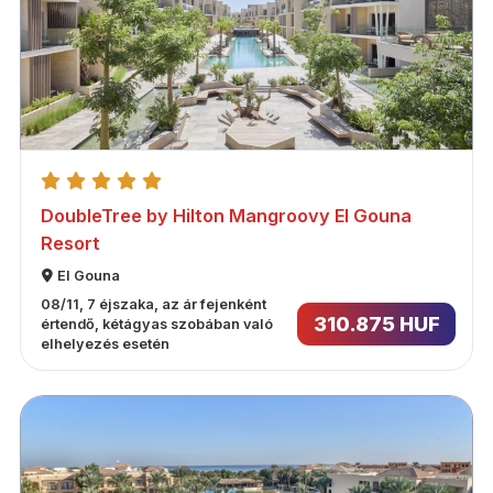
DoubleTree by Hilton Mangroovy El Gouna
Resort
El Gouna
08/11, 7 éjszaka, az ár fejenként
310.875 HUF
értendő, kétágyas szobában való
elhelyezés esetén