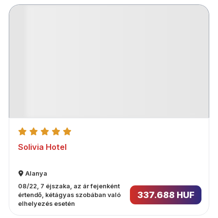
Solivia Hotel
Alanya
08/22, 7 éjszaka, az ár fejenként
337.688 HUF
értendő, kétágyas szobában való
elhelyezés esetén