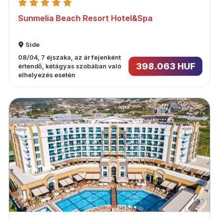
Sunmelia Beach Resort Hotel&Spa
Side
08/04, 7 éjszaka, az ár fejenként
398.063 HUF
értendő, kétágyas szobában való
elhelyezés esetén