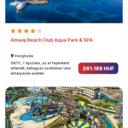
Amwaj Beach Club Aqua Park & SPA
Hurghada
08/11, 7 éjszaka, az ár fejenként
261.188 HUF
értendő, kétágyas szobában való
elhelyezés esetén