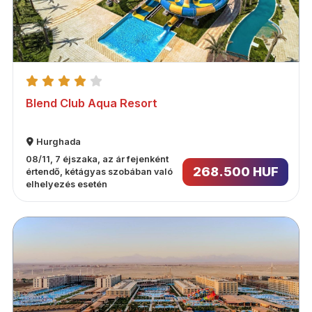
Blend Club Aqua Resort
Hurghada
08/11, 7 éjszaka, az ár fejenként
268.500 HUF
értendő, kétágyas szobában való
elhelyezés esetén