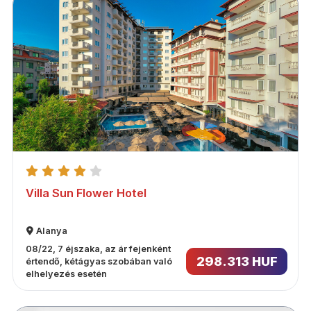
Villa Sun Flower Hotel
Alanya
08/22, 7 éjszaka, az ár fejenként
298.313 HUF
értendő, kétágyas szobában való
elhelyezés esetén