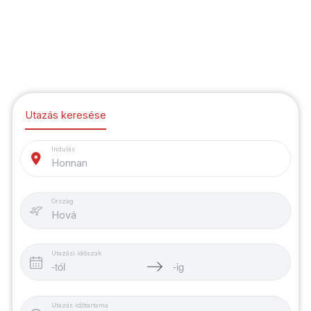
Utazás keresése
Indulás
Honnan
Ország
Hová
Utazási időszak
Utazás időtartama