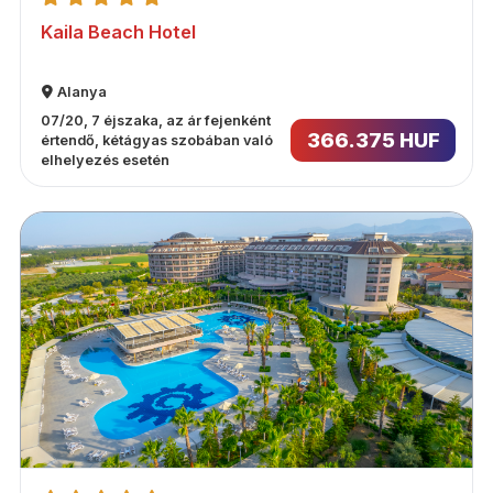
Kaila Beach Hotel
Alanya
07/20, 7 éjszaka, az ár fejenként
366.375 HUF
értendő, kétágyas szobában való
elhelyezés esetén