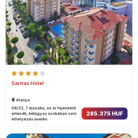
Saritas Hotel
Alanya
08/22, 7 éjszaka, az ár fejenként
285.375 HUF
értendő, kétágyas szobában való
elhelyezés esetén