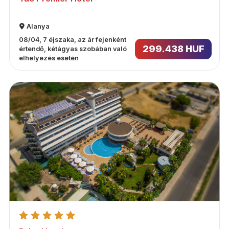
Alanya
08/04, 7 éjszaka, az ár fejenként
299.438 HUF
értendő, kétágyas szobában való
elhelyezés esetén