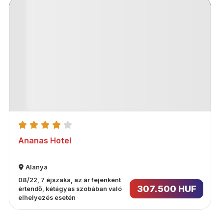
Ananas Hotel
Alanya
08/22, 7 éjszaka, az ár fejenként
307.500 HUF
értendő, kétágyas szobában való
elhelyezés esetén