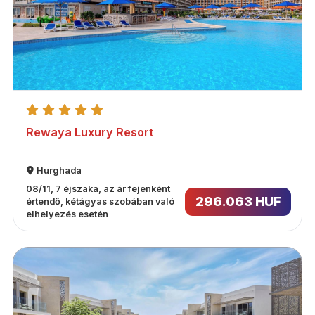
Rewaya Luxury Resort
Hurghada
08/11, 7 éjszaka, az ár fejenként
296.063 HUF
értendő, kétágyas szobában való
elhelyezés esetén