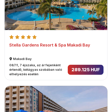
Stella Gardens Resort & Spa Makadi Bay
Makadi Bay
08/11, 7 éjszaka, az ár fejenként
289.125 HUF
értendő, kétágyas szobában való
elhelyezés esetén