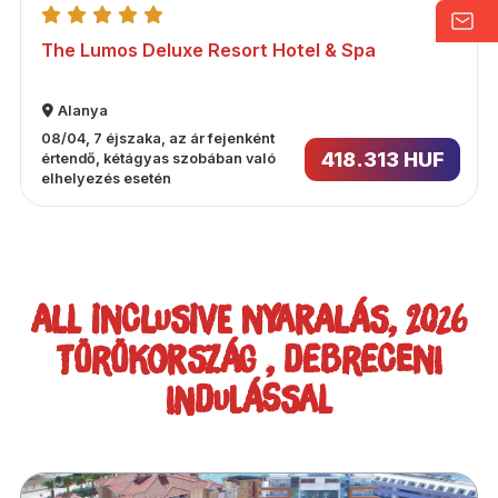
The Lumos Deluxe Resort Hotel & Spa
Alanya
08/04, 7 éjszaka, az ár fejenként
418.313 HUF
értendő, kétágyas szobában való
elhelyezés esetén
ALL INCLUSIVE NYARALÁS, 2026
TÖRÖKORSZÁG , DEBRECENI
INDULÁSSAL