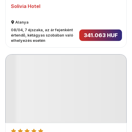
Solivia Hotel
Alanya
08/04, 7 éjszaka, az ár fejenként
341.063 HUF
értendő, kétágyas szobában való
elhelyezés esetén