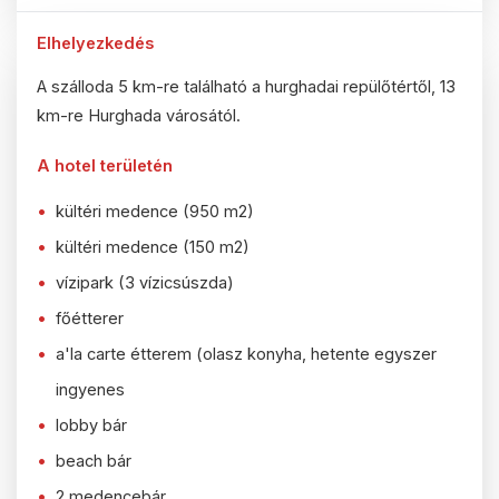
Elhelyezkedés
A szálloda 5 km-re található a hurghadai repülőtértől, 13
km-re Hurghada városától.
A hotel területén
kültéri medence (950 m2)
kültéri medence (150 m2)
vízipark (3 vízicsúszda)
főétterer
a'la carte étterem (olasz konyha, hetente egyszer
ingyenes
lobby bár
beach bár
2 medencebár