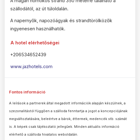
A magán homokos strand 350 méterre található a
szállodától, az út túloldalán.
A napernyők, napozóágyak és strandtörölközők
ingyenesen használhatók.
A hotel elérhetőségei
+206534652439
www.jazhotels.com
Fontos információ
A leírások a partnerek által megadott információk alapján készülnek, a
szezonalitástól függően a szálloda fenntartja a jogot a koncepciójának
megváltoztatására, beleértve a bárok, éttermek, medencék stb. számát
is. A képek csak tájékoztató jellegűek. Minden aktuális információ
elérhető a szálloda hivatalos weboldalán.